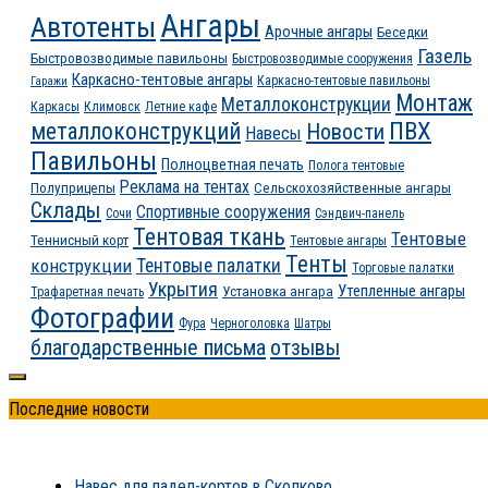
Ангары
Автотенты
Арочные ангары
Беседки
Газель
Быстровозводимые павильоны
Быстровозводимые сооружения
Каркасно-тентовые ангары
Каркасно-тентовые павильоны
Гаражи
Монтаж
Металлоконструкции
Каркасы
Климовск
Летние кафе
ПВХ
металлоконструкций
Новости
Навесы
Павильоны
Полноцветная печать
Полога тентовые
Реклама на тентах
Полуприцепы
Сельскохозяйственные ангары
Склады
Спортивные сооружения
Сочи
Сэндвич-панель
Тентовая ткань
Тентовые
Теннисный корт
Тентовые ангары
Тенты
конструкции
Тентовые палатки
Торговые палатки
Укрытия
Утепленные ангары
Установка ангара
Трафаретная печать
Фотографии
Фура
Черноголовка
Шатры
благодарственные письма
отзывы
Последние новости
Навес для падел-кортов в Сколково