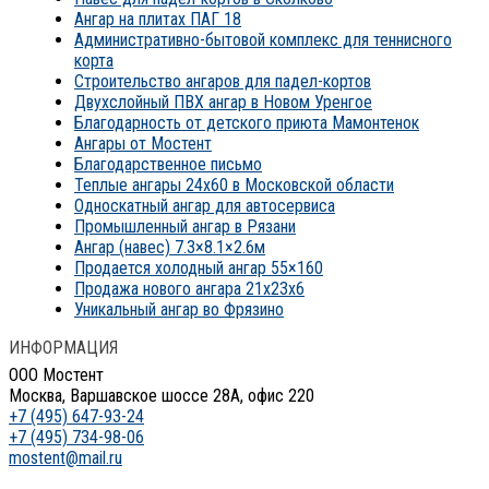
Ангар на плитах ПАГ 18
Административно-бытовой комплекс для теннисного
корта
Строительство ангаров для падел-кортов
Двухслойный ПВХ ангар в Новом Уренгое
Благодарность от детского приюта Мамонтенок
Ангары от Мостент
Благодарственное письмо
Теплые ангары 24х60 в Московской области
Односкатный ангар для автосервиса
Промышленный ангар в Рязани
Ангар (навес) 7.3×8.1×2.6м
Продается холодный ангар 55×160
Продажа нового ангара 21x23x6
Уникальный ангар во Фрязино
ИНФОРМАЦИЯ
ООО Мостент
Москва, Варшавское шоссе 28А, офис 220
+7 (495) 647-93-24
+7 (495) 734-98-06
mostent@mail.ru