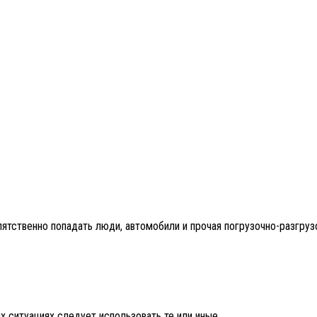
ятственно попадать люди, автомобили и прочая погрузочно-разгруз
х ситуациях следует использовать те или иные.