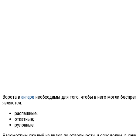
Ворота в
ангаре
необходимы для того, чтобы в него могли беспреп
являются:
распашные;
откатные;
рулонные.
Рассмотрим каждый из видов по отдельности, и определим, в каки