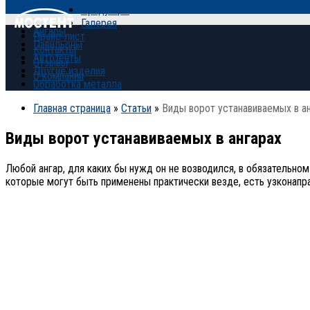
Продукция
Галерея
Ангары
Прайс-лист
Павильоны
Контакты
Автотенты
Отзывы
Другие изделия
О компании
Обработка металла
Главная страница
»
Статьи
»
Виды ворот устанавиваемых в а
Виды ворот устанавиваемых в ангарах
Любой ангар, для каких бы нужд он не возводился, в обязательно
которые могут быть применены практически везде, есть узконапр