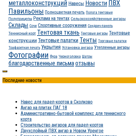
ПВХ
металлоконструкций
Новости
Навесы
Павильоны
Полноцветная печать
Полога тентовые
Реклама на тентах
Полуприцепы
Сельскохозяйственные ангары
Склады
Спортивные сооружения
Сочи
Сэндвич-панель
Тентовая ткань
Тентовые
Теннисный корт
Тентовые ангары
Тенты
конструкции
Тентовые палатки
Торговые палатки
Укрытия
Утепленные ангары
Установка ангара
Трафаретная печать
Фотографии
Фура
Черноголовка
Шатры
благодарственные письма
отзывы
Последние новости
Навес для падел-кортов в Сколково
Ангар на плитах ПАГ 18
Административно-бытовой комплекс для теннисного
корта
Строительство ангаров для падел-кортов
Двухслойный ПВХ ангар в Новом Уренгое