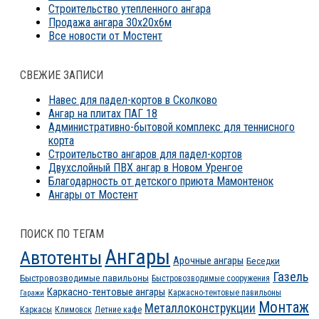
Строительство утепленного ангара
Продажа ангара 30х20х6м
Все новости от Мостент
СВЕЖИЕ ЗАПИСИ
Навес для падел-кортов в Сколково
Ангар на плитах ПАГ 18
Административно-бытовой комплекс для теннисного
корта
Строительство ангаров для падел-кортов
Двухслойный ПВХ ангар в Новом Уренгое
Благодарность от детского приюта Мамонтенок
Ангары от Мостент
ПОИСК ПО ТЕГАМ
Ангары
Автотенты
Арочные ангары
Беседки
Газель
Быстровозводимые павильоны
Быстровозводимые сооружения
Каркасно-тентовые ангары
Каркасно-тентовые павильоны
Гаражи
Монтаж
Металлоконструкции
Каркасы
Климовск
Летние кафе