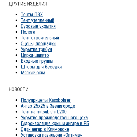
ДРУГИЕ ИЗДЕЛИЯ
Тенты ПВХ
Тент утепленный
Буровые укрытия
Полога
Тент строительный
Сцены, площадки
Укрытия трибун
Цирки-шапито
Входные группы
Шторы для беседки
Мягкие окна
НОВОСТИ
Полуприцепы Kassbohrer
Ангар 25х25 в Звенигороде
Тент на mitsubishi L200
Укрытие производственного цеха
Гидроизоляция крыши ангара в РБ
Сдан ангар в Климовске
Установка павильона «Оптима»