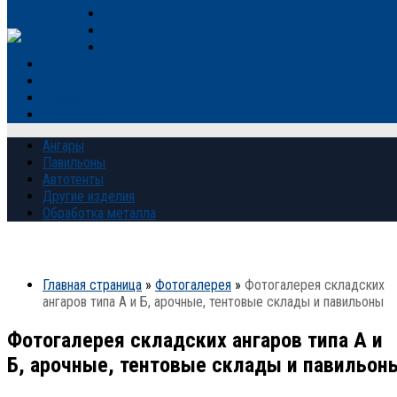
Главная
Продукция
Галерея
Прайс-лист
Контакты
Отзывы
О компании
Ангары
Павильоны
Автотенты
Другие изделия
Обработка металла
Главная страница
»
Фотогалерея
»
Фотогалерея складских
ангаров типа А и Б, арочные, тентовые склады и павильоны
Фотогалерея складских ангаров типа А и
Б, арочные, тентовые склады и павильон