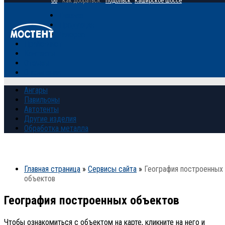
06
Как добраться:
Подольск
Каширское шоссе
Главная
Продукция
Галерея
Прайс-лист
Контакты
Отзывы
О компании
Ангары
Павильоны
Автотенты
Другие изделия
Обработка металла
Главная страница
»
Сервисы сайта
»
География построенных
объектов
География построенных объектов
Чтобы ознакомиться с объектом на карте, кликните на него и