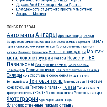
Строительство ангаров для падел-кортов
Двухслойный ПВХ ангар в Новом Уренгое
Благодарность от детского приюта Мамонтенок
Ангары от Мостент
ПОИСК ПО ТЕГАМ
Ангары
Автотенты
Арочные ангары
Беседки
Газель
Быстровозводимые павильоны
Быстровозводимые сооружения
Каркасно-тентовые ангары
Каркасно-тентовые павильоны
Гаражи
Монтаж
Металлоконструкции
Каркасы
Климовск
Летние кафе
ПВХ
металлоконструкций
Новости
Навесы
Павильоны
Полноцветная печать
Полога тентовые
Реклама на тентах
Полуприцепы
Сельскохозяйственные ангары
Склады
Спортивные сооружения
Сочи
Сэндвич-панель
Тентовая ткань
Тентовые
Теннисный корт
Тентовые ангары
Тенты
конструкции
Тентовые палатки
Торговые палатки
Укрытия
Утепленные ангары
Установка ангара
Трафаретная печать
Фотографии
Фура
Черноголовка
Шатры
благодарственные письма
отзывы