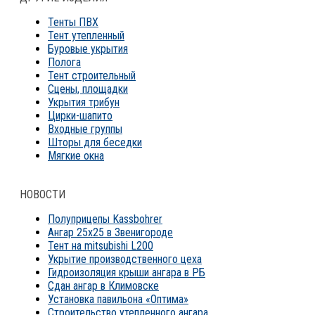
Тенты ПВХ
Тент утепленный
Буровые укрытия
Полога
Тент строительный
Сцены, площадки
Укрытия трибун
Цирки-шапито
Входные группы
Шторы для беседки
Мягкие окна
НОВОСТИ
Полуприцепы Kassbohrer
Ангар 25х25 в Звенигороде
Тент на mitsubishi L200
Укрытие производственного цеха
Гидроизоляция крыши ангара в РБ
Сдан ангар в Климовске
Установка павильона «Оптима»
Строительство утепленного ангара