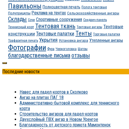
Павильоны
Полноцветная печать
Полога тентовые
Реклама на тентах
Полуприцепы
Сельскохозяйственные ангары
Склады
Спортивные сооружения
Сочи
Сэндвич-панель
Тентовая ткань
Тентовые
Теннисный корт
Тентовые ангары
Тенты
конструкции
Тентовые палатки
Торговые палатки
Укрытия
Утепленные ангары
Установка ангара
Трафаретная печать
Фотографии
Фура
Черноголовка
Шатры
благодарственные письма
отзывы
Последние новости
Навес для падел-кортов в Сколково
Ангар на плитах ПАГ 18
Административно-бытовой комплекс для теннисного
корта
Строительство ангаров для падел-кортов
Двухслойный ПВХ ангар в Новом Уренгое
Благодарность от детского приюта Мамонтенок