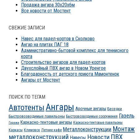
Продажа ангара 30х20х6м
Все новости от Мостент
СВЕЖИЕ ЗАПИСИ
Навес для падел-кортов в Сколково
Ангар на плитах ПАГ 18
Административно-бытовой комплекс для теннисного
корта
Строительство ангаров для падел-кортов
Двухслойный ПВХ ангар в Новом Уренгое
Благодарность от детского приюта Мамонтенок
Ангары от Мостент
ПОИСК ПО ТЕГАМ
Ангары
Автотенты
Арочные ангары
Беседки
Газель
Быстровозводимые павильоны
Быстровозводимые сооружения
Каркасно-тентовые ангары
Каркасно-тентовые павильоны
Гаражи
Монтаж
Металлоконструкции
Каркасы
Климовск
Летние кафе
ПВХ
металлоконструкций
Новости
Навесы