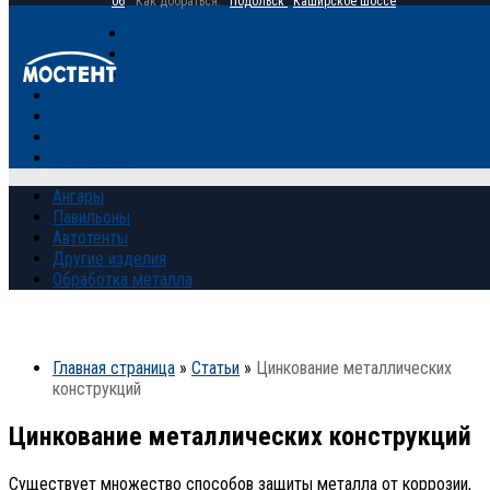
06
Как добраться:
Подольск
Каширское шоссе
Главная
Продукция
Галерея
Прайс-лист
Контакты
Отзывы
О компании
Ангары
Павильоны
Автотенты
Другие изделия
Обработка металла
Главная страница
»
Статьи
»
Цинкование металлических
конструкций
Цинкование металлических конструкций
Существует множество способов защиты металла от коррозии,