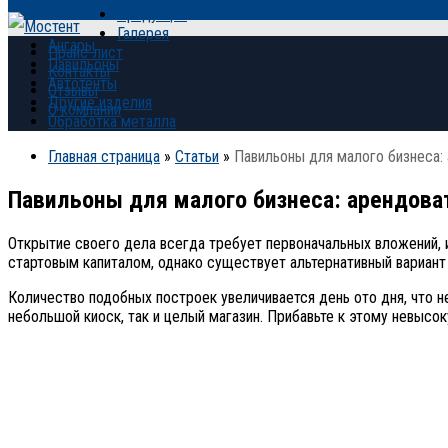
Продукция
Галерея
Ангары
Прайс-лист
Павильоны
Контакты
Автотенты
Отзывы
Другие изделия
О компании
Обработка металла
Главная страница
»
Статьи
»
Павильоны для малого бизнеса: 
Павильоны для малого бизнеса: арендова
Открытие своего дела всегда требует первоначальных вложений, 
стартовым капиталом, однако существует альтернативный вариант 
Количество подобных построек увеличивается день ото дня, что 
небольшой киоск, так и целый магазин. Прибавьте к этому невысо