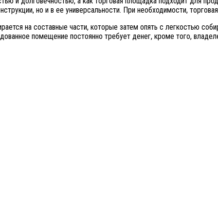
стью и долговечностью, а как торговая площадка подходит для пр
струкции, но и в ее универсальности. При необходимости, торгова
ирается на составные части, которые затем опять с легкостью соб
дованное помещение постоянно требует денег, кроме того, владел