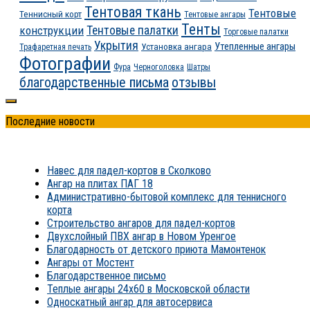
Тентовая ткань
Тентовые
Теннисный корт
Тентовые ангары
Тенты
конструкции
Тентовые палатки
Торговые палатки
Укрытия
Утепленные ангары
Установка ангара
Трафаретная печать
Фотографии
Фура
Черноголовка
Шатры
благодарственные письма
отзывы
Последние новости
Навес для падел-кортов в Сколково
Ангар на плитах ПАГ 18
Административно-бытовой комплекс для теннисного
корта
Строительство ангаров для падел-кортов
Двухслойный ПВХ ангар в Новом Уренгое
Благодарность от детского приюта Мамонтенок
Ангары от Мостент
Благодарственное письмо
Теплые ангары 24х60 в Московской области
Односкатный ангар для автосервиса