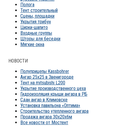
Полога
Тент строительный
Сцены, площадки
Укрытия трибун
Цирки-шапито
Входные группы
Шторы для беседки
Мягкие окна
НОВОСТИ
Полуприцепы Kassbohrer
Ангар 25х25 в Звенигороде
Тент на mitsubishi L200
Укрытие производственного цеха
Гидроизоляция крыши ангара в РБ
Сдан ангар в Климовске
Установка павильона «Оптима»
Строительство утепленного ангара
Продажа ангара 30х20х6м
Все новости от Мостент