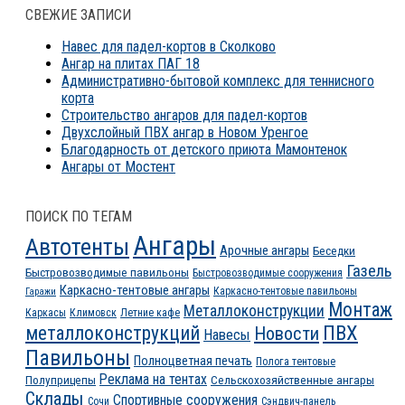
СВЕЖИЕ ЗАПИСИ
Навес для падел-кортов в Сколково
Ангар на плитах ПАГ 18
Административно-бытовой комплекс для теннисного
корта
Строительство ангаров для падел-кортов
Двухслойный ПВХ ангар в Новом Уренгое
Благодарность от детского приюта Мамонтенок
Ангары от Мостент
ПОИСК ПО ТЕГАМ
Ангары
Автотенты
Арочные ангары
Беседки
Газель
Быстровозводимые павильоны
Быстровозводимые сооружения
Каркасно-тентовые ангары
Каркасно-тентовые павильоны
Гаражи
Монтаж
Металлоконструкции
Каркасы
Климовск
Летние кафе
ПВХ
металлоконструкций
Новости
Навесы
Павильоны
Полноцветная печать
Полога тентовые
Реклама на тентах
Полуприцепы
Сельскохозяйственные ангары
Склады
Спортивные сооружения
Сочи
Сэндвич-панель