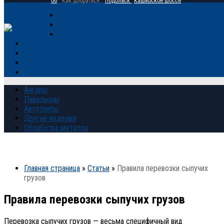
06
Как добраться:
Подольск
Каширское шоссе
Главная
Продукция
Галерея
Прайс-лист
Контакты
Отзывы
О компании
Ангары
Павильоны
Автотенты
Другие изделия
Обработка металла
Главная страница
»
Статьи
»
Правила перевозки сыпучих
грузов
Правила перевозки сыпучих грузов
Перевозка сыпучих грузов — весьма специфичный вид