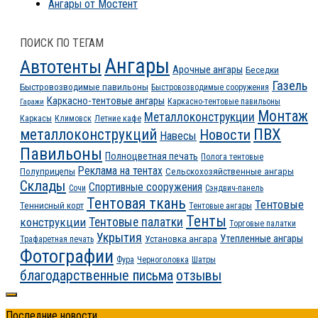
Ангары от Мостент
ПОИСК ПО ТЕГАМ
Ангары
Автотенты
Арочные ангары
Беседки
Газель
Быстровозводимые павильоны
Быстровозводимые сооружения
Каркасно-тентовые ангары
Каркасно-тентовые павильоны
Гаражи
Монтаж
Металлоконструкции
Каркасы
Климовск
Летние кафе
ПВХ
металлоконструкций
Новости
Навесы
Павильоны
Полноцветная печать
Полога тентовые
Реклама на тентах
Полуприцепы
Сельскохозяйственные ангары
Склады
Спортивные сооружения
Сочи
Сэндвич-панель
Тентовая ткань
Тентовые
Теннисный корт
Тентовые ангары
Тенты
конструкции
Тентовые палатки
Торговые палатки
Укрытия
Утепленные ангары
Установка ангара
Трафаретная печать
Фотографии
Фура
Черноголовка
Шатры
благодарственные письма
отзывы
Последние новости