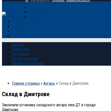
06
Как добраться:
Подольск
Каширское шоссе
Главная
Продукция
Галерея
Прайс-лист
Контакты
Отзывы
О компании
Ангары
Павильоны
Автотенты
Другие изделия
Обработка металла
Главная страница
»
Ангары
»
Склад в Дмитрове
Склад в Дмитрове
Закончили установку складского ангара типа ДТ в городе
Дмитрове.