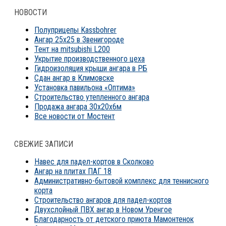
НОВОСТИ
Полуприцепы Kassbohrer
Ангар 25х25 в Звенигороде
Тент на mitsubishi L200
Укрытие производственного цеха
Гидроизоляция крыши ангара в РБ
Сдан ангар в Климовске
Установка павильона «Оптима»
Строительство утепленного ангара
Продажа ангара 30х20х6м
Все новости от Мостент
СВЕЖИЕ ЗАПИСИ
Навес для падел-кортов в Сколково
Ангар на плитах ПАГ 18
Административно-бытовой комплекс для теннисного
корта
Строительство ангаров для падел-кортов
Двухслойный ПВХ ангар в Новом Уренгое
Благодарность от детского приюта Мамонтенок