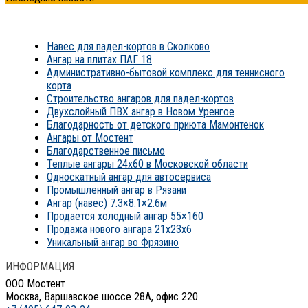
Навес для падел-кортов в Сколково
Ангар на плитах ПАГ 18
Административно-бытовой комплекс для теннисного
корта
Строительство ангаров для падел-кортов
Двухслойный ПВХ ангар в Новом Уренгое
Благодарность от детского приюта Мамонтенок
Ангары от Мостент
Благодарственное письмо
Теплые ангары 24х60 в Московской области
Односкатный ангар для автосервиса
Промышленный ангар в Рязани
Ангар (навес) 7.3×8.1×2.6м
Продается холодный ангар 55×160
Продажа нового ангара 21x23x6
Уникальный ангар во Фрязино
ИНФОРМАЦИЯ
ООО Мостент
Москва, Варшавское шоссе 28А, офис 220