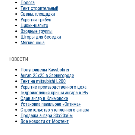
Полога
Тент строительный
Сцены, площадки
Укрытия трибун
Цирки-шапито
Входные группы
Шторы для беседки
Мягкие окна
НОВОСТИ
Полуприцепы Kassbohrer
Ангар 25х25 в Звенигороде
Тент на mitsubishi L200
Укрытие производственного цеха
Гидроизоляция крыши ангара в РБ
Сдан ангар в Климовске
Установка павильона «Оптима»
Строительство утепленного ангара
Продажа ангара 30х20х6м
Все новости от Мостент