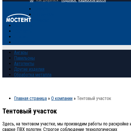
06
Как добраться:
Подольск
Каширское шоссе
Главная
Продукция
Галерея
Прайс-лист
Контакты
Отзывы
О компании
Ангары
Павильоны
Автотенты
Другие изделия
Обработка металла
Главная страница
»
О компании
»
Тентовый участок
Тентовый участок
Здесь, на тентовом участке, мы производим работы по раскройке 
сварке ПВХ полотен. Строгое соблюдение технологических