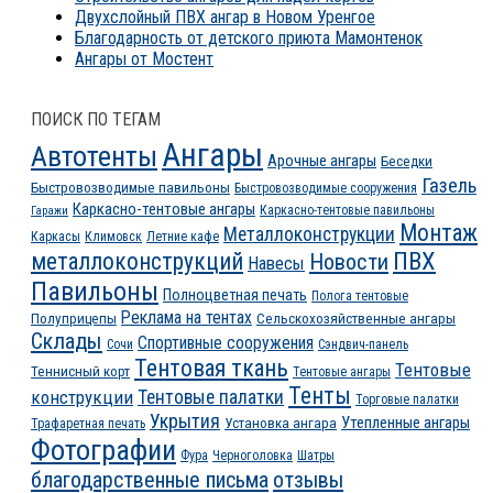
Двухслойный ПВХ ангар в Новом Уренгое
Благодарность от детского приюта Мамонтенок
Ангары от Мостент
ПОИСК ПО ТЕГАМ
Ангары
Автотенты
Арочные ангары
Беседки
Газель
Быстровозводимые павильоны
Быстровозводимые сооружения
Каркасно-тентовые ангары
Каркасно-тентовые павильоны
Гаражи
Монтаж
Металлоконструкции
Каркасы
Климовск
Летние кафе
ПВХ
металлоконструкций
Новости
Навесы
Павильоны
Полноцветная печать
Полога тентовые
Реклама на тентах
Полуприцепы
Сельскохозяйственные ангары
Склады
Спортивные сооружения
Сочи
Сэндвич-панель
Тентовая ткань
Тентовые
Теннисный корт
Тентовые ангары
Тенты
конструкции
Тентовые палатки
Торговые палатки
Укрытия
Утепленные ангары
Установка ангара
Трафаретная печать
Фотографии
Фура
Черноголовка
Шатры
благодарственные письма
отзывы