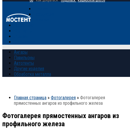
06
Как добраться:
Подольск
Каширское шоссе
Главная
Продукция
Галерея
Прайс-лист
Контакты
Отзывы
О компании
Ангары
Павильоны
Автотенты
Другие изделия
Обработка металла
Главная страница
»
Фотогалерея
»
Фотогалерея
прямостенных ангаров из профильного железа
Фотогалерея прямостенных ангаров из
профильного железа