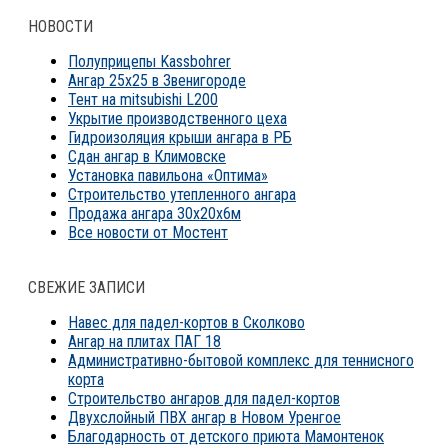
НОВОСТИ
Полуприцепы Kassbohrer
Ангар 25х25 в Звенигороде
Тент на mitsubishi L200
Укрытие производственного цеха
Гидроизоляция крыши ангара в РБ
Сдан ангар в Климовске
Установка павильона «Оптима»
Строительство утепленного ангара
Продажа ангара 30х20х6м
Все новости от Мостент
СВЕЖИЕ ЗАПИСИ
Навес для падел-кортов в Сколково
Ангар на плитах ПАГ 18
Административно-бытовой комплекс для теннисного
корта
Строительство ангаров для падел-кортов
Двухслойный ПВХ ангар в Новом Уренгое
Благодарность от детского приюта Мамонтенок