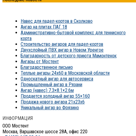
Навес для падел-кортов в Сколково
Ангар на плитах ПАГ 18
Административно-бытовой комплекс для теннисного
корта
Строительство ангаров для падел-кортов
Двухслойный ПВХ ангар в Новом Уренгое
Благодарность от детского приюта Мамонтенок
Ангары от Мостент
Благодарственное письмо
Теплые ангары 24х60 в Московской области
Односкатный ангар для автосервиса
Промышленный ангар в Рязани
Ангар (навес) 7.3×8.1×2.6м
Продается холодный ангар 55×160
Продажа нового ангара 21x23x6
Уникальный ангар во Фрязино
ИНФОРМАЦИЯ
ООО Мостент
Москва, Варшавское шоссе 28А, офис 220