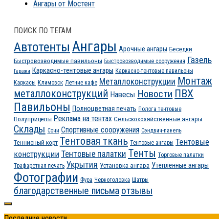
Ангары от Мостент
ПОИСК ПО ТЕГАМ
Ангары
Автотенты
Арочные ангары
Беседки
Газель
Быстровозводимые павильоны
Быстровозводимые сооружения
Каркасно-тентовые ангары
Каркасно-тентовые павильоны
Гаражи
Монтаж
Металлоконструкции
Каркасы
Климовск
Летние кафе
ПВХ
металлоконструкций
Новости
Навесы
Павильоны
Полноцветная печать
Полога тентовые
Реклама на тентах
Полуприцепы
Сельскохозяйственные ангары
Склады
Спортивные сооружения
Сочи
Сэндвич-панель
Тентовая ткань
Тентовые
Теннисный корт
Тентовые ангары
Тенты
конструкции
Тентовые палатки
Торговые палатки
Укрытия
Утепленные ангары
Установка ангара
Трафаретная печать
Фотографии
Фура
Черноголовка
Шатры
благодарственные письма
отзывы
Последние новости